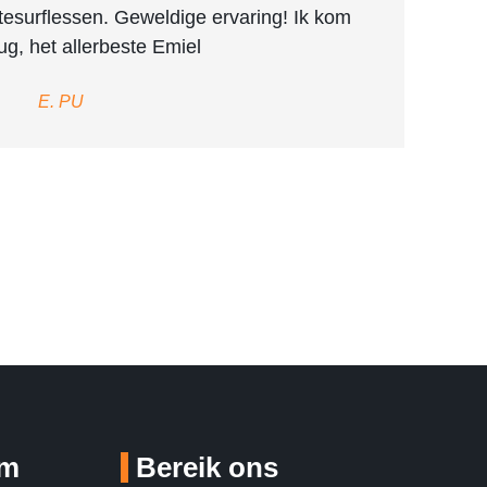
itesurflessen. Geweldige ervaring! Ik kom
gesch
ug, het allerbeste Emiel
E. PU
um
Bereik ons