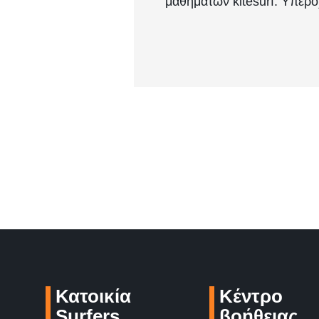
μαθημάτων kitesurf. Υπέρο
Κατοικία
Κέντρο
Surfers
βοήθειας