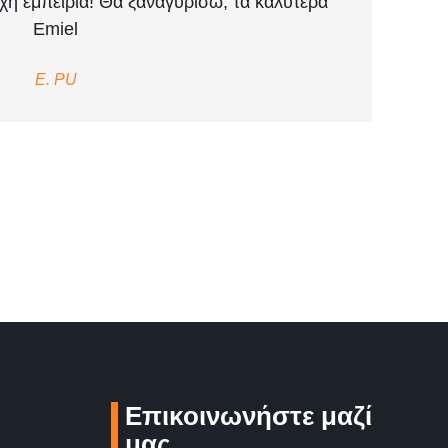
χη εμπειρία! Θα ξαναγυρίσω, τα καλύτερα
Emiel
E. PU
Επικοινωνήστε μαζί
μας