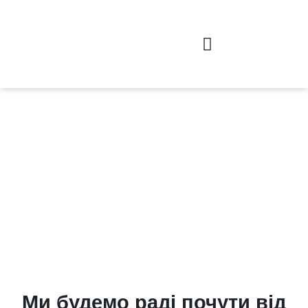
Зв'яжіться з нами
Ми будемо раді почути від