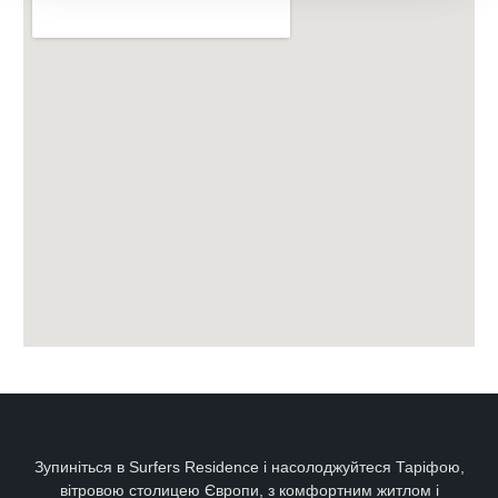
Зупиніться в Surfers Residence і насолоджуйтеся Таріфою,
вітровою столицею Європи, з комфортним житлом і