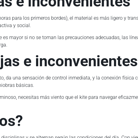
jas e inconvenientes
oras para los primeros bordes), el material es más ligero y tra
ctiva y social.
je es mayor si no se toman las precauciones adecuadas, las línea
rga.
jas e inconvenientes
, da una sensación de control inmediata, y la conexión física co
niobras básicas.
minoso, necesitas más viento que el kite para navegar eficazme
dos?
ciplinas y se alternan según las condiciones del día. Con vient