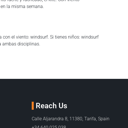
ma en la misma semana.
 con el viento: windsurf. Si tienes niños: windsurf
a ambas disciplinas.
Reach Us
Calle Aljarandra 8, 11380, Tarifa, Spain
+34 640 025 038