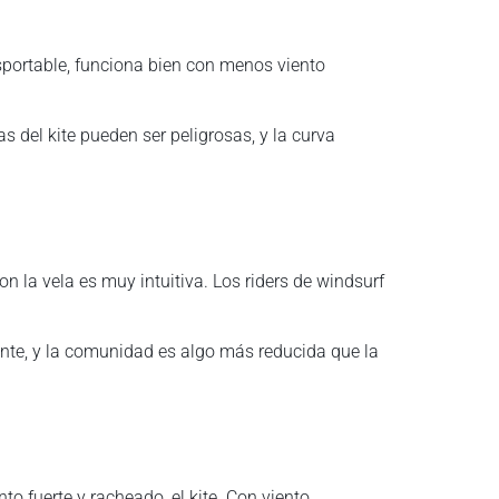
nsportable, funciona bien con menos viento
s del kite pueden ser peligrosas, y la curva
n la vela es muy intuitiva. Los riders de windsurf
nte, y la comunidad es algo más reducida que la
o fuerte y racheado, el kite. Con viento