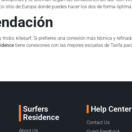
único sitio de Europa donde puedes hacer los dos de forma ópti
endación
ricks: kitesurf. Si prefieres una conexión más técnica y refinada
sidence
tiene conexiones con las mejores escuelas de Tarifa par
Surfers
Help Center
Residence
Contact Us
About Us
Guest Feedback